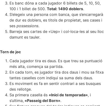
Es banc dóna a cada jugador 6 billets de 5, 10, 50,
100 i 1 billet de 500.
Total: 1490 doblers
.
S’elegeix una persona com banca, que s’encarregarà
de dur es doblers, es titols de propietat, ses cases i
ses
possessions
.
Barreja ses cartes de «Uep» i col-loca-les al seu lloc
damunt es tauler.
Torn de joc
Cada jugador tira es daus. Es que treu sa puntuació
més alta, comença sa partida.
En cada torn, es jugador tira dos daus i mou sa fitxa
tantes caselles com indiqui sa suma dels daus.
Es moviment es fa en sentir contrari a ses busques
des rellotge.
Sa primera casella és
«Inici de temporada»
, i
s’ultima,
«Passeig del Born»
.